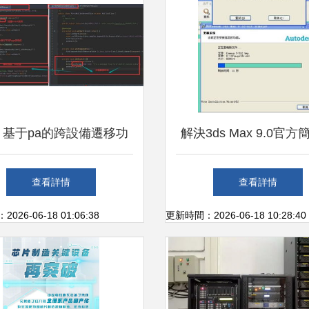
 基于pa的跨設備遷移功
解決3ds Max 9.0官
ageability代碼示例工程
文版安裝失敗指南
查看詳情
查看詳情
完全解
26-06-18 01:06:38
更新時間：2026-06-18 10:28:40